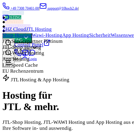
+49 7308 70461-00
|
support@10hoch2.de
|
10HOCH2.DE
◆
HOSTING
◆
EAZYFIND
◆
BETTERASSIST
ZHZ Cloud
JTL Hosting
◆
MEIN PORTAL
Shop-Hosting
Wawi-Hosting
App Hosting
Sicherheit
Wissenswe
HOSTING
JTL Servicepartner Platinum
Control Panel
JTL-Shop Hosting
Kontakt & Hilfe
JTL-WAWI Hosting
App Hosting
Kontakt
|
Login
LiteSpeed Cache
EU Rechenzentrum
JTL Hosting & App Hosting
Hosting für
JTL & mehr.
JTL-Shop Hosting, JTL-WAWI Hosting und App Hosting aus ein
Ihre Software in- und auswendig.