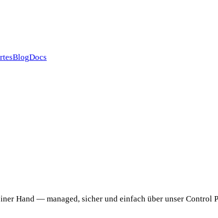
rtes
Blog
Docs
er Hand — managed, sicher und einfach über unser Control Pan