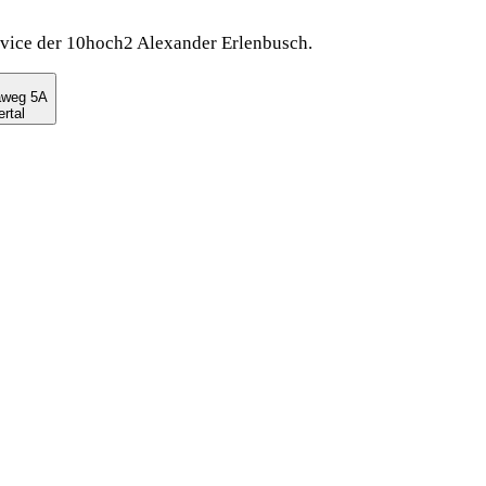
rvice der 10hoch2 Alexander Erlenbusch.
aweg 5A
rtal